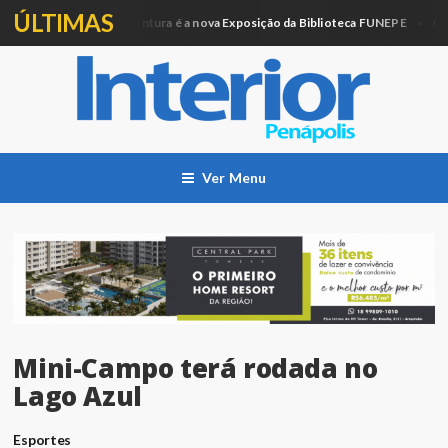
ÚLTIMAS
Artesanato e Pintura é a nova Exposição da Biblioteca FUNEPE
ação
Cidad
Ver Menu
Mini-Campo terá rodada no
Lago Azul
Esportes