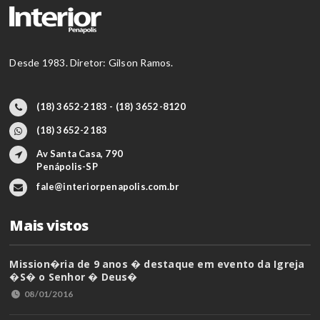
Desde 1983. Diretor: Gilson Ramos.
(18) 3652-2183 - (18) 3652-8120
(18) 3652-2183
Av Santa Casa, 790
Penápolis-SP
fale@interiorpenapolis.com.br
Mais vistos
Mission�ria de 9 anos � destaque em evento da Igreja
�S� o Senhor � Deus�
08/01/2016