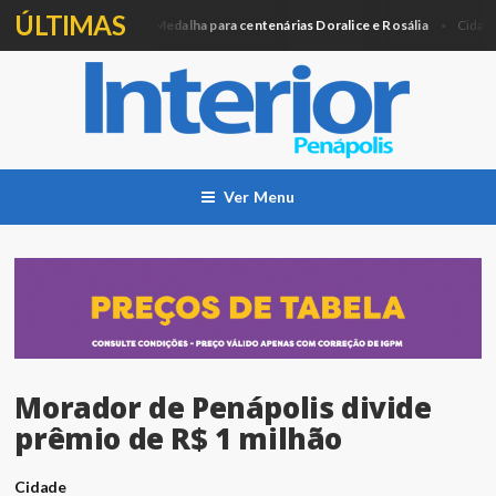
ÚLTIMAS
Câmara entregará Medalha para centenárias Doralice e Rosália
A
ca
Cidade
Ver Menu
Morador de Penápolis divide
prêmio de R$ 1 milhão
Cidade