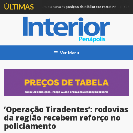
ÚLTIMAS
Artesanato e Pintura é a nova Exposição da Biblioteca FUNEPE
P
o
Cidade
Ver Menu
‘Operação Tiradentes’: rodovias
da região recebem reforço no
policiamento