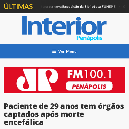
ÚLTIMAS
Artesanato e Pintura é a nova Exposição da Biblioteca FUNEPE
ção
Cidade
Ver Menu
Paciente de 29 anos tem órgãos
captados após morte
encefálica