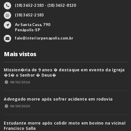
(18) 3652-2183 - (18) 3652-8120
(18) 3652-2183
Av Santa Casa, 790
Penápolis-SP
fale@interiorpenapolis.com.br
Mais vistos
Mission�ria de 9 anos � destaque em evento da Igreja
�S� o Senhor � Deus�
08/01/2016
Advogado morre após sofrer acidente em rodovia
04/03/2020
Estudante morre após colidir moto em bovino na vicinal
Francisco Salla