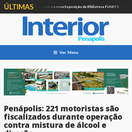
ÚLTIMAS
Artesanato e Pintura é a nova Exposição da Biblioteca FUNEPE
ação
Cidade
Ver Menu
Penápolis: 221 motoristas são
fiscalizados durante operação
contra mistura de álcool e