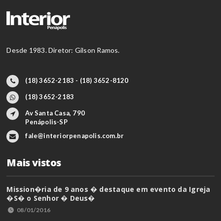
Desde 1983. Diretor: Gilson Ramos.
(18) 3652-2183 - (18) 3652-8120
(18) 3652-2183
Av Santa Casa, 790
Penápolis-SP
fale@interiorpenapolis.com.br
Mais vistos
Mission�ria de 9 anos � destaque em evento da Igreja
�S� o Senhor � Deus�
08/01/2016