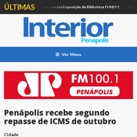
ÚLTIMAS
Artesanato e Pintura é a nova Exposição da Biblioteca FUNEPE
P
ão
Cidade
Ver Menu
Penápolis recebe segundo
repasse de ICMS de outubro
Cidade