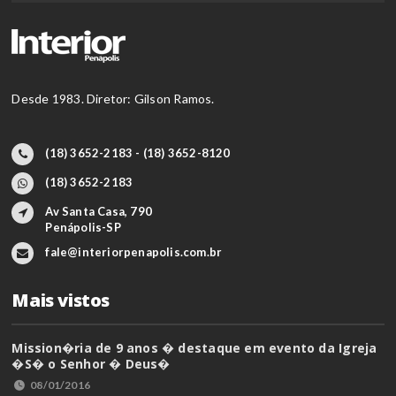
Desde 1983. Diretor: Gilson Ramos.
(18) 3652-2183 - (18) 3652-8120
(18) 3652-2183
Av Santa Casa, 790
Penápolis-SP
fale@interiorpenapolis.com.br
Mais vistos
Mission�ria de 9 anos � destaque em evento da Igreja
�S� o Senhor � Deus�
08/01/2016