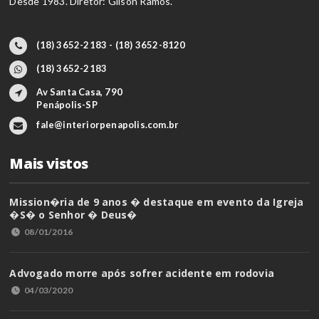
Desde 1983. Diretor: Gilson Ramos.
(18) 3652-2183 - (18) 3652-8120
(18) 3652-2183
Av Santa Casa, 790
Penápolis-SP
fale@interiorpenapolis.com.br
Mais vistos
Mission�ria de 9 anos � destaque em evento da Igreja
�S� o Senhor � Deus�
08/01/2016
Advogado morre após sofrer acidente em rodovia
04/03/2020