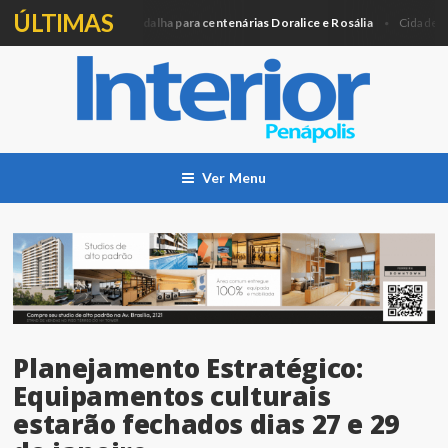
ÚLTIMAS
Câmara entregará Medalha para centenárias Doralice e Rosália
Ago
Cidade
Ver Menu
Planejamento Estratégico:
Equipamentos culturais
estarão fechados dias 27 e 29