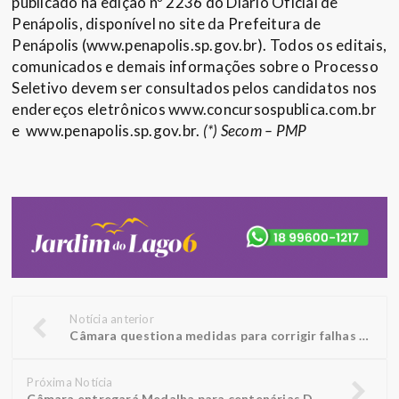
publicado na edição nº 2236 do Diário Oficial de
Penápolis, disponível no site da Prefeitura de
Penápolis (www.penapolis.sp.gov.br). Todos os editais,
comunicados e demais informações sobre o Processo
Seletivo devem ser consultados pelos candidatos nos
endereços eletrônicos www.concursospublica.com.br
e www.penapolis.sp.gov.br.
(*) Secom – PMP
Notícia anterior
Câmara questiona medidas para corrigir falhas apontadas pelo Tribunal de Contas
Próxima Notícia
Câmara entregará Medalha para centenárias Doralice e Rosália