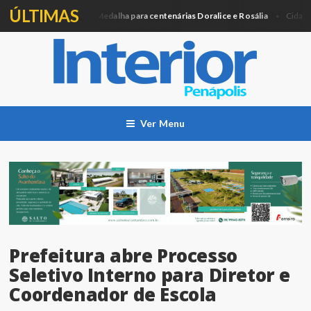
ÚLTIMAS
Câmara entregará Medalha para centenárias Doralice e Rosália
A
a
Cidade
Ver Menu
Prefeitura abre Processo
Seletivo Interno para Diretor e
Coordenador de Escola