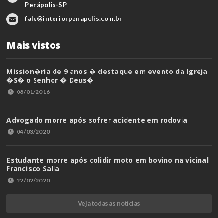
Penápolis-SP
fale@interiorpenapolis.com.br
Mais vistos
Mission�ria de 9 anos � destaque em evento da Igreja
�S� o Senhor � Deus�
08/01/2016
Advogado morre após sofrer acidente em rodovia
04/03/2020
Estudante morre após colidir moto em bovino na vicinal
Francisco Salla
22/02/2020
Veja todas as notícias