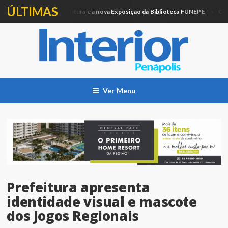
ÚLTIMAS
Artesanato e Pintura é a nova Exposição da Biblioteca FUNEPE
ção
Cidade
Ver Menu
Prefeitura apresenta
identidade visual e mascote
dos Jogos Regionais