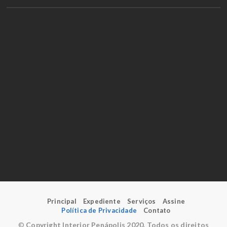
Principal
Expediente
Serviços
Assine
Política de Privacidade
Contato
©
Copyright Interior Penápolis 2020. Todos os direitos