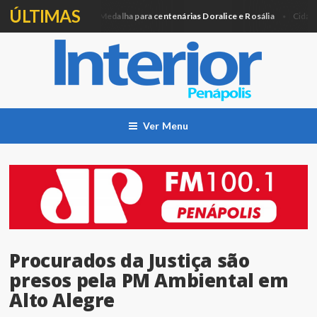
ÚLTIMAS
Câmara entregará Medalha para centenárias Doralice e Rosália
A
a
Cidade
Ver Menu
Procurados da Justiça são
presos pela PM Ambiental em
Alto Alegre