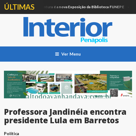
ÚLTIMAS
Artesanato e Pintura é a nova Exposição da Biblioteca FUNEPE
ação
Cidad
Ver Menu
Professora Jandinéia encontra
presidente Lula em Barretos
Política