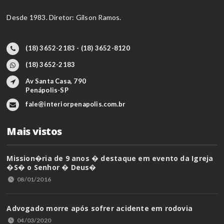
Desde 1983. Diretor: Gilson Ramos.
(18) 3652-2183 - (18) 3652-8120
(18) 3652-2183
Av Santa Casa, 790
Penápolis-SP
fale@interiorpenapolis.com.br
Mais vistos
Mission�ria de 9 anos � destaque em evento da Igreja
�S� o Senhor � Deus�
08/01/2016
Advogado morre após sofrer acidente em rodovia
04/03/2020