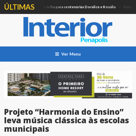
ÚLTIMAS
Câmara entregará Medalha para centenárias Doralice e Rosália
Ag
Cidade
Ver Menu
Projeto “Harmonia do Ensino”
leva música clássica às escolas
municipais