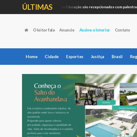
ÚLTIMAS
Profissionais da Educação são recepcionados com palestra perf
Educação
O leitor fala
Anuncie
Assine o Interior
Contato
Home
Cidade
Esportes
Justiça
Brasil
Reg