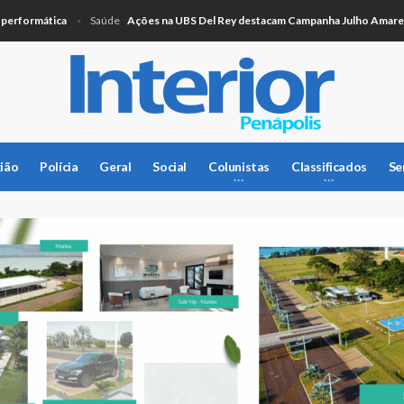
ormática
Ações na UBS Del Rey destacam Campanha Julho Amarelo
Saúde
ião
Polícia
Geral
Social
Colunistas
Classificados
Se