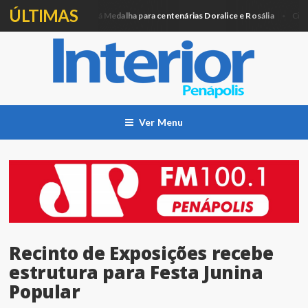
ÚLTIMAS
Câmara entregará Medalha para centenárias Doralice e Rosália
tica
Cidade
Ver Menu
Recinto de Exposições recebe
estrutura para Festa Junina
Popular