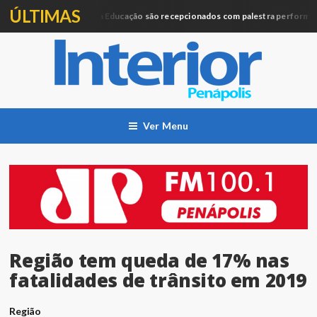
ÚLTIMAS
Profissionais da Educação são recepcionados com palestra performática
ação
Ver Menu
Região tem queda de 17% nas
fatalidades de trânsito em 2019
Região