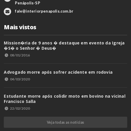
Penápolis-SP
fale@interiorpenapolis.com.br
Mais vistos
Mission�ria de 9 anos � destaque em evento da Igreja
�S� o Senhor � Deus�
08/01/2016
Advogado morre após sofrer acidente em rodovia
04/03/2020
Estudante morre após colidir moto em bovino na vicinal
Francisco Salla
22/02/2020
Veja todas as notícias