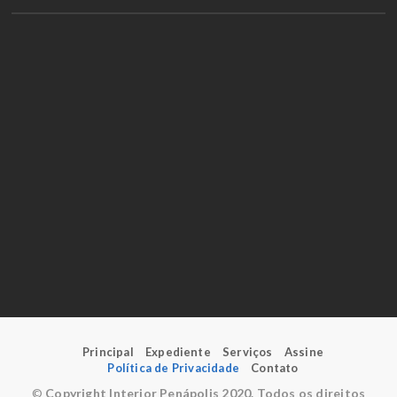
Principal
Expediente
Serviços
Assine
Política de Privacidade
Contato
©
Copyright Interior Penápolis 2020. Todos os direitos