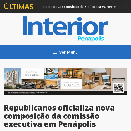
ÚLTIMAS
Artesanato e Pintura é a nova Exposição da Biblioteca FUNEPE
ção
Cidade
Ver Menu
Republicanos oficializa nova
composição da comissão
executiva em Penápolis