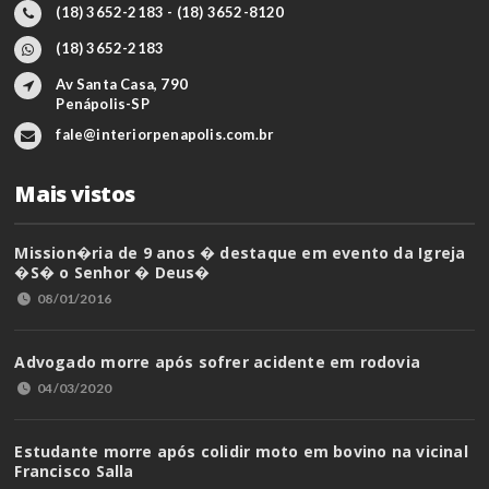
(18) 3652-2183 - (18) 3652-8120
(18) 3652-2183
Av Santa Casa, 790
Penápolis-SP
fale@interiorpenapolis.com.br
Mais vistos
Mission�ria de 9 anos � destaque em evento da Igreja
�S� o Senhor � Deus�
08/01/2016
Advogado morre após sofrer acidente em rodovia
04/03/2020
Estudante morre após colidir moto em bovino na vicinal
Francisco Salla