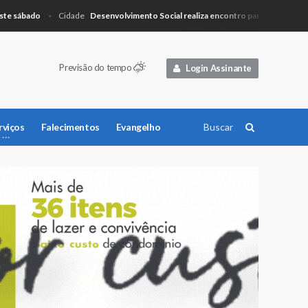
ábado
Desenvolvimento Social realiza encontro para planejamento
Cidade
Previsão do tempo
Login Assinante
rviços
Falecimentos
Evangelho