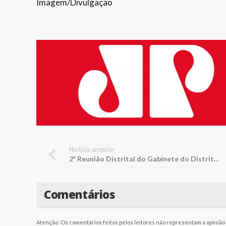
Imagem/Divulgação
Notícia anterior
2ª Reunião Distrital do Gabinete do Distrito LC8 em Penápolis
Comentários
Atenção: Os comentários feitos pelos leitores não representam a opinião d