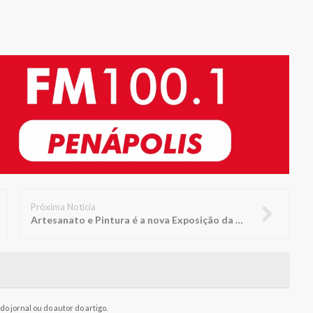
Próxima Notícia
Artesanato e Pintura é a nova Exposição da Biblioteca FUNEPE
o jornal ou do autor do artigo.