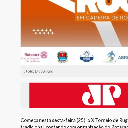
.
Foto:
Divulgação
Começa nesta sexta-feira (25), o X Torneio de Ru
tradicional, contando com organização do Rotarac