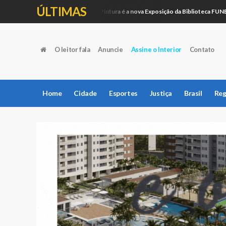
ÚLTIMAS
Artesanato e Pintura é a nova Exposição da Biblioteca FUNEPE
Educação
O leitor fala
Anuncie
Assine o Interior
Contato
Home
Cidade
Esportes
Justiça
Brasil
Reg