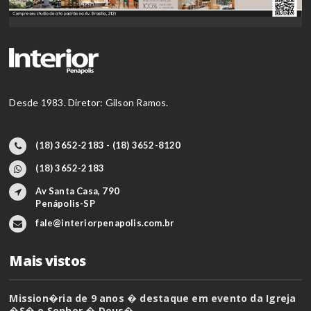
Desde 1983. Diretor: Gilson Ramos.
(18) 3652-2183 - (18) 3652-8120
(18) 3652-2183
Av Santa Casa, 790
Penápolis-SP
fale@interiorpenapolis.com.br
Mais vistos
Mission�ria de 9 anos � destaque em evento da Igreja
�S� o Senhor � Deus�