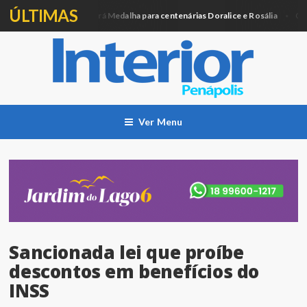
ÚLTIMAS
Câmara entregará Medalha para centenárias Doralice e Rosália
ítica
Cidad
Ver Menu
Sancionada lei que proíbe
descontos em benefícios do
INSS