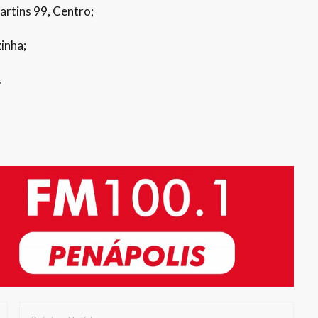
artins 99, Centro;
inha;
.