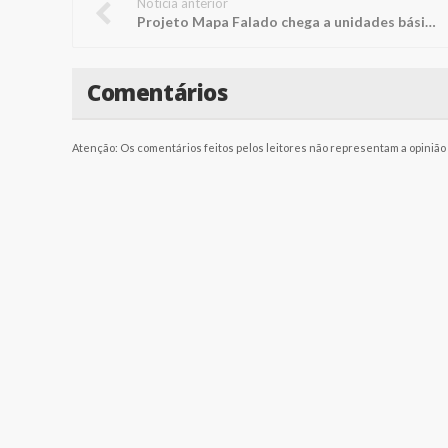
Notícia anterior
Projeto Mapa Falado chega a unidades básicas de saúde
Comentários
Atenção: Os comentários feitos pelos leitores não representam a opinião d