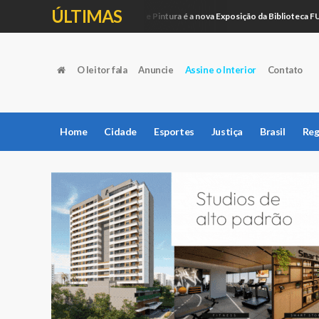
ÚLTIMAS
Artesanato e Pintura é a nova Exposição da Biblioteca FUNEP
Educação
O leitor fala
Anuncie
Assine o Interior
Contato
Home
Cidade
Esportes
Justiça
Brasil
Reg