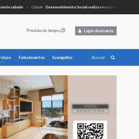
te sábado
Desenvolvimento Social realiza encontro para planejamento
Cidade
Previsão do tempo
Login Assinante
rviços
Falecimentos
Evangelho