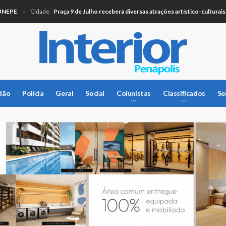
E
Praça 9 de Julho receberá diversas atrações artístico-culturais nes
Cidade
ião
Polícia
Geral
Social
Colunistas
Classificados
Se