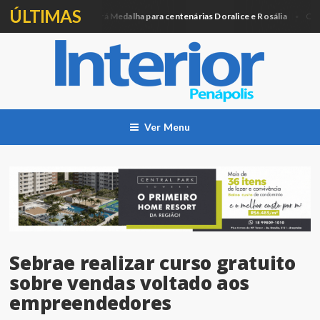
ÚLTIMAS
Câmara entregará Medalha para centenárias Doralice e Rosália
ítica
Cidad
Ver Menu
Sebrae realizar curso gratuito
sobre vendas voltado aos
empreendedores