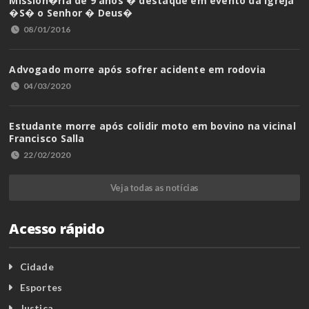
Mission�ria de 9 anos � destaque em evento da Igreja
�S� o Senhor � Deus�
08/01/2016
Advogado morre após sofrer acidente em rodovia
04/03/2020
Estudante morre após colidir moto em bovino na vicinal
Francisco Salla
22/02/2020
Veja todas as notícias
Acesso rápido
Cidade
Esportes
Justiça