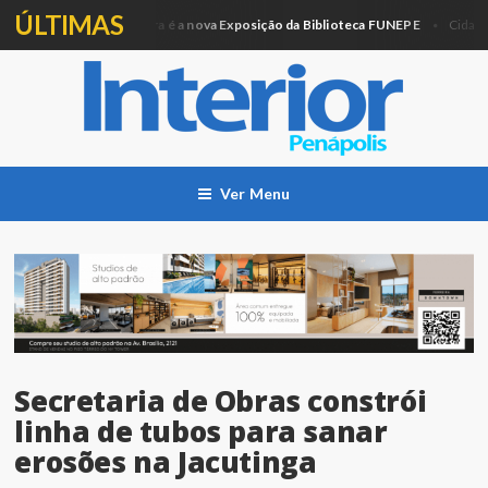
ÚLTIMAS
Artesanato e Pintura é a nova Exposição da Biblioteca FUNEPE
P
ão
Cidade
Ver Menu
Secretaria de Obras constrói
linha de tubos para sanar
erosões na Jacutinga