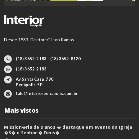
Desde 1983. Diretor: Gilson Ramos.
(18) 3652-2183 - (18) 3652-8120
(18) 3652-2183
Av Santa Casa, 790
Penápolis-SP
fale@interiorpenapolis.com.br
Mais vistos
Mission�ria de 9 anos � destaque em evento da Igreja
�S� o Senhor � Deus�