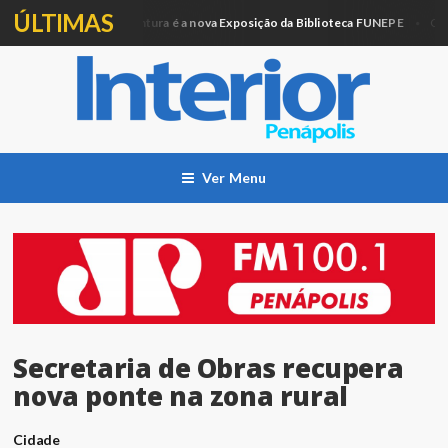
ÚLTIMAS
Artesanato e Pintura é a nova Exposição da Biblioteca FUNEPE
ação
Cidade
Ver Menu
Secretaria de Obras recupera
nova ponte na zona rural
Cidade