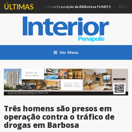
ÚLTIMAS
Artesanato e Pintura é a nova Exposição da Biblioteca FUNEPE
Pra
Cidade
Ver Menu
Três homens são presos em
operação contra o tráfico de
drogas em Barbosa