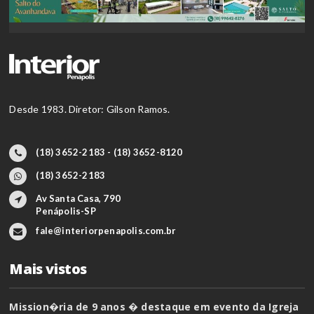
Desde 1983. Diretor: Gilson Ramos.
(18) 3652-2183 - (18) 3652-8120
(18) 3652-2183
Av Santa Casa, 790
Penápolis-SP
fale@interiorpenapolis.com.br
Mais vistos
Mission�ria de 9 anos � destaque em evento da Igreja