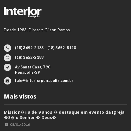
Desde 1983. Diretor: Gilson Ramos.
(18) 3652-2183 - (18) 3652-8120
(18) 3652-2183
Av Santa Casa, 790
Penápolis-SP
fale@interiorpenapolis.com.br
Mais vistos
Mission�ria de 9 anos � destaque em evento da Igreja
�S� o Senhor � Deus�
08/01/2016