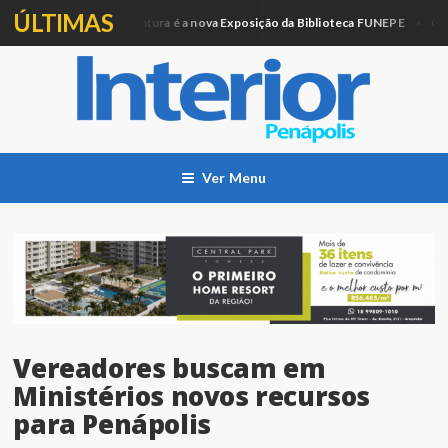
ÚLTIMAS
Artesanato e Pintura é a nova Exposição da Biblioteca FUNEPE
ação
Cidad
Ver Menu
Vereadores buscam em
Ministérios novos recursos
para Penápolis