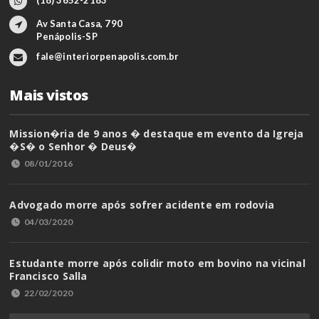
Av Santa Casa, 790
Penápolis-SP
fale@interiorpenapolis.com.br
Mais vistos
Mission�ria de 9 anos � destaque em evento da Igreja
�S� o Senhor � Deus�
08/01/2016
Advogado morre após sofrer acidente em rodovia
04/03/2020
Estudante morre após colidir moto em bovino na vicinal
Francisco Salla
22/02/2020