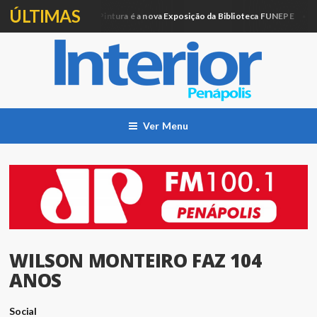
ÚLTIMAS
Artesanato e Pintura é a nova Exposição da Biblioteca FUNEPE
ucação
Cida
Ver Menu
WILSON MONTEIRO FAZ 104
ANOS
Social