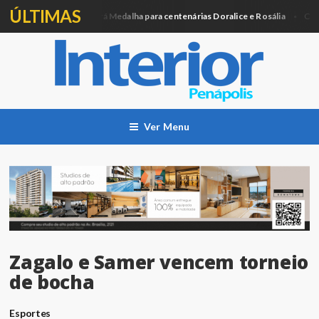
ÚLTIMAS
Câmara entregará Medalha para centenárias Doralice e Rosália
tica
Cidade
Ver Menu
Zagalo e Samer vencem torneio
de bocha
Esportes