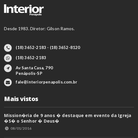
Desde 1983. Diretor: Gilson Ramos.
(18) 3652-2183 - (18) 3652-8120
(18) 3652-2183
Av Santa Casa, 790
Penápolis-SP
fale@interiorpenapolis.com.br
Mais vistos
Mission�ria de 9 anos � destaque em evento da Igreja
�S� o Senhor � Deus�
08/01/2016