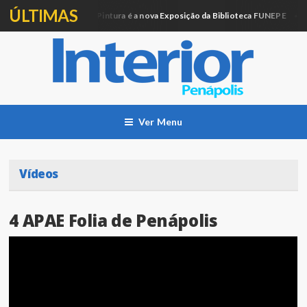
ÚLTIMAS
Artesanato e Pintura é a nova Exposição da Biblioteca FUNEPE
ucação
Cid
Ver Menu
Vídeos
4 APAE Folia de Penápolis