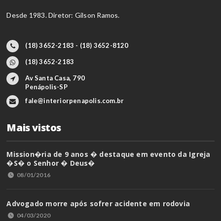
Desde 1983. Diretor: Gilson Ramos.
(18) 3652-2183 - (18) 3652-8120
(18) 3652-2183
Av Santa Casa, 790
Penápolis-SP
fale@interiorpenapolis.com.br
Mais vistos
Mission�ria de 9 anos � destaque em evento da Igreja
�S� o Senhor � Deus�
08/01/2016
Advogado morre após sofrer acidente em rodovia
04/03/2020