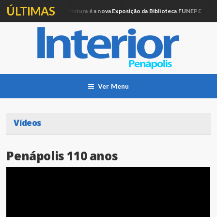
ÚLTIMAS
Artesanato e Pintura é a nova Exposição da Biblioteca FUNEPE
ucação
Cid
Ver Menu
Vídeos
Penápolis 110 anos