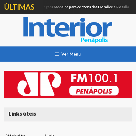
ÚLTIMAS
Câmara entregará Medalha para centenárias Doralice e Rosália
Política
Ver Menu
Links úteis
Website
Link