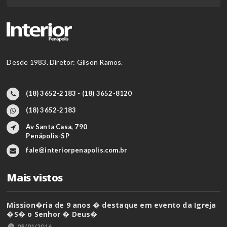
Desde 1983. Diretor: Gilson Ramos.
(18) 3652-2183 - (18) 3652-8120
(18) 3652-2183
Av Santa Casa, 790
Penápolis-SP
fale@interiorpenapolis.com.br
Mais vistos
Mission�ria de 9 anos � destaque em evento da Igreja
�S� o Senhor � Deus�
08/01/2016