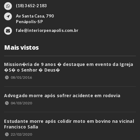
(18) 3652-2183
Av Santa Casa, 790
Penápolis-SP
fale@interiorpenapolis.com.br
Mais vistos
Mission�ria de 9 anos � destaque em evento da Igreja
�S� o Senhor � Deus�
08/01/2016
Advogado morre após sofrer acidente em rodovia
04/03/2020
Estudante morre após colidir moto em bovino na vicinal
Francisco Salla
22/02/2020