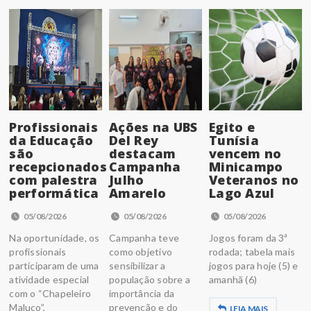
Profissionais
Ações na UBS
Egito e
da Educação
Del Rey
Tunísia
são
destacam
vencem no
recepcionados
Campanha
Minicampo
com palestra
Julho
Veteranos no
performática
Amarelo
Lago Azul
05/08/2026
05/08/2026
05/08/2026
Na oportunidade, os
Campanha teve
Jogos foram da 3ª
profissionais
como objetivo
rodada; tabela mais
participaram de uma
sensibilizar a
jogos para hoje (5) e
atividade especial
população sobre a
amanhã (6)
com o “Chapeleiro
importância da
Maluco”,
prevenção e do
LEIA MAIS