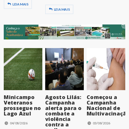
LEIA MAIS
LEIA MAIS
Minicampo
Agosto Lilás:
Começou a
Veteranos
Campanha
Campanha
prossegue no
alerta para o
Nacional de
Lago Azul
combate a
Multivacinaçã
violência
04/08/2026
contra a
03/08/2026