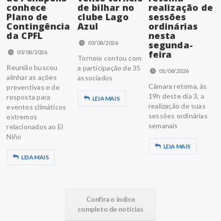
conhece
de bilhar no
realização de
Plano de
clube Lago
sessões
Contingência
Azul
ordinárias
da CPFL
nesta
03/08/2026
segunda-
03/08/2026
feira
Torneio contou com
Reunião buscou
a participação de 35
01/08/2026
alinhar as ações
associados
Câmara retoma, às
preventivas e de
19h deste dia 3, a
resposta para
LEIA MAIS
realização de suas
eventos climáticos
sessões ordinárias
extremos
semanais
relacionados ao El
Niño
LEIA MAIS
LEIA MAIS
Confira o índice
completo de notícias