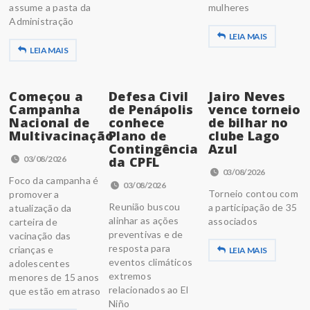
assume a pasta da
mulheres
Administração
LEIA MAIS
LEIA MAIS
Começou a
Defesa Civil
Jairo Neves
Campanha
de Penápolis
vence torneio
Nacional de
conhece
de bilhar no
Multivacinação
Plano de
clube Lago
Contingência
Azul
03/08/2026
da CPFL
03/08/2026
Foco da campanha é
03/08/2026
Torneio contou com
promover a
Reunião buscou
a participação de 35
atualização da
alinhar as ações
associados
carteira de
preventivas e de
vacinação das
resposta para
crianças e
LEIA MAIS
eventos climáticos
adolescentes
extremos
menores de 15 anos
relacionados ao El
que estão em atraso
Niño