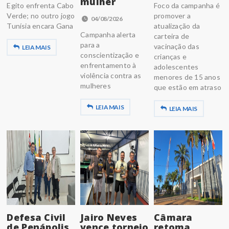
mulher
Egito enfrenta Cabo
Foco da campanha é
Verde; no outro jogo
promover a
04/08/2026
Tunísia encara Gana
atualização da
Campanha alerta
carteira de
para a
vacinação das
LEIA MAIS
conscientização e
crianças e
enfrentamento à
adolescentes
violência contra as
menores de 15 anos
mulheres
que estão em atraso
LEIA MAIS
LEIA MAIS
Defesa Civil
Jairo Neves
Câmara
de Penápolis
vence torneio
retoma