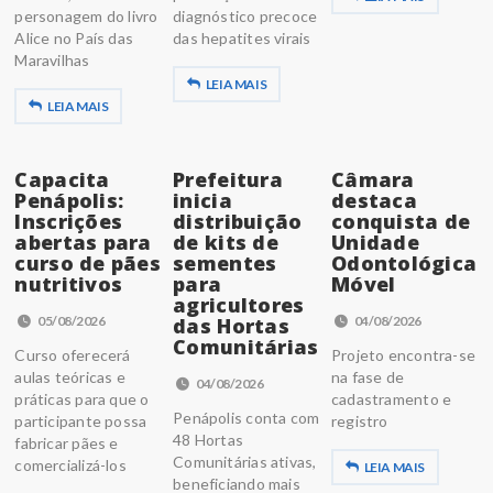
personagem do livro
diagnóstico precoce
Alice no País das
das hepatites virais
Maravilhas
LEIA MAIS
LEIA MAIS
Capacita
Prefeitura
Câmara
Penápolis:
inicia
destaca
Inscrições
distribuição
conquista de
abertas para
de kits de
Unidade
curso de pães
sementes
Odontológica
nutritivos
para
Móvel
agricultores
05/08/2026
das Hortas
04/08/2026
Comunitárias
Curso oferecerá
Projeto encontra-se
aulas teóricas e
na fase de
04/08/2026
práticas para que o
cadastramento e
Penápolis conta com
participante possa
registro
48 Hortas
fabricar pães e
Comunitárias ativas,
comercializá-los
LEIA MAIS
beneficiando mais