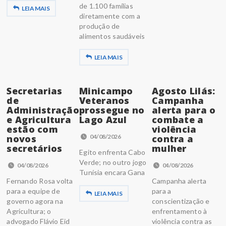
de 1.100 famílias
LEIA MAIS
diretamente com a
produção de
alimentos saudáveis
LEIA MAIS
Secretarias
Minicampo
Agosto Lilás:
de
Veteranos
Campanha
Administração
prossegue no
alerta para o
e Agricultura
Lago Azul
combate a
estão com
violência
novos
04/08/2026
contra a
secretários
mulher
Egito enfrenta Cabo
Verde; no outro jogo
04/08/2026
04/08/2026
Tunísia encara Gana
Fernando Rosa volta
Campanha alerta
para a equipe de
para a
LEIA MAIS
governo agora na
conscientização e
Agricultura; o
enfrentamento à
advogado Flávio Eid
violência contra as