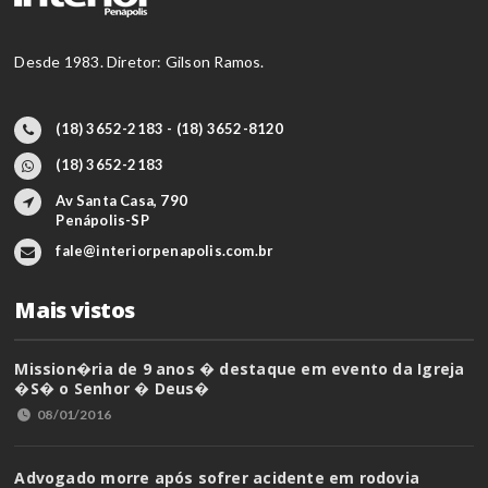
Desde 1983. Diretor: Gilson Ramos.
(18) 3652-2183 - (18) 3652-8120
(18) 3652-2183
Av Santa Casa, 790
Penápolis-SP
fale@interiorpenapolis.com.br
Mais vistos
Mission�ria de 9 anos � destaque em evento da Igreja
�S� o Senhor � Deus�
08/01/2016
Advogado morre após sofrer acidente em rodovia